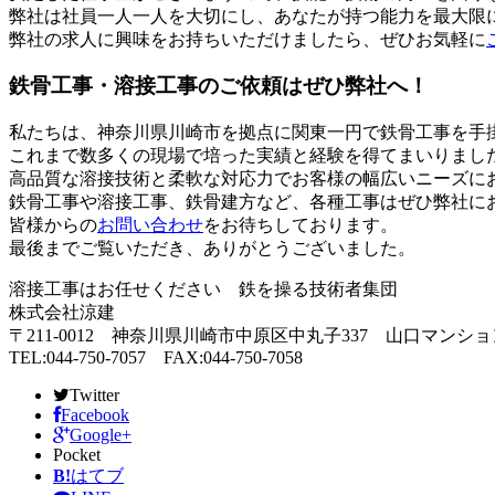
弊社は社員一人一人を大切にし、あなたが持つ能力を最大限
弊社の求人に興味をお持ちいただけましたら、ぜひお気軽に
鉄骨工事・溶接工事のご依頼はぜひ弊社へ！
私たちは、神奈川県川崎市を拠点に関東一円で鉄骨工事を手
これまで数多くの現場で培った実績と経験を得てまいりまし
高品質な溶接技術と柔軟な対応力でお客様の幅広いニーズに
鉄骨工事や溶接工事、鉄骨建方など、各種工事はぜひ弊社に
皆様からの
お問い合わせ
をお待ちしております。
最後までご覧いただき、ありがとうございました。
溶接工事はお任せください 鉄を操る技術者集団
株式会社涼建
〒211-0012 神奈川県川崎市中原区中丸子337 山口マンション
TEL:044-750-7057 FAX:044-750-7058
Twitter
Facebook
Google+
Pocket
B!
はてブ