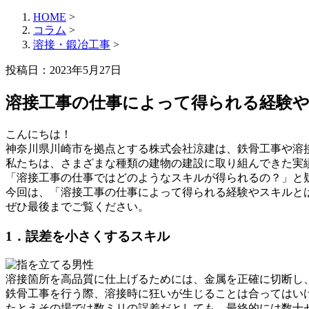
HOME
>
コラム
>
溶接・鍛冶工事
>
投稿日：2023年5月27日
溶接工事の仕事によって得られる経験
こんにちは！
神奈川県川崎市を拠点とする株式会社涼建は、鉄骨工事や溶
私たちは、さまざまな種類の建物の建設に取り組んできた実
「溶接工事の仕事ではどのようなスキルが得られるの？」と
今回は、「溶接工事の仕事によって得られる経験やスキルと
ぜひ最後までご覧ください。
1．誤差を小さくするスキル
溶接箇所を高品質に仕上げるためには、金属を正確に切断し
鉄骨工事を行う際、溶接時に狂いが生じることは合ってはい
たとえその場では数ミリの誤差だとしても、最終的には数十