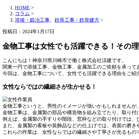
HOME
>
コラム
>
溶接・鍛冶工事
、
鉄骨工事・鉄骨建方
>
投稿日：2024年1月17日
金物工事は女性でも活躍できる！その
こんにちは！神奈川県川崎市で働く株式会社涼建です。
関東一円で溶接工事、金物工事、金属加工のご依頼を承って
今回は、金物工事について、女性でも活躍できる理由をご紹
女性ならではの繊細さが生かせる！
金物工事というと、男性のイメージが強いかもしれませんが
金物工事は、金属製の部品や構造物を組み立てたり、取り付
例えば、金属製の手すりや階段、窓枠などの取り付けでは、
また、金属製の看板や装飾品などの仕上げでは、表面の磨き
これらの作業は、女性ならではの繊細さや丁寧さが光るもの