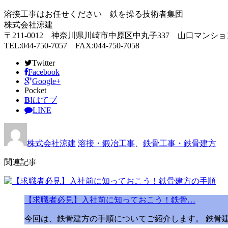
溶接工事はお任せください 鉄を操る技術者集団
株式会社涼建
〒211-0012 神奈川県川崎市中原区中丸子337 山口マンション
TEL:044-750-7057 FAX:044-750-7058
Twitter
Facebook
Google+
Pocket
B!
はてブ
LINE
株式会社涼建
溶接・鍛冶工事
、
鉄骨工事・鉄骨建方
関連記事
【求職者必見】入社前に知っておこう！鉄骨…
今回は、鉄骨建方の手順についてご紹介します。 鉄骨